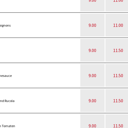
9.00
11.00
9.00
11.00
pignons
9.00
11.50
9.00
11.50
hnesauce
9.00
11.50
und Rucola
9.00
11.50
en Tomaten