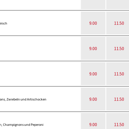
9.00
11.50
eisch
9.00
11.50
9.00
11.50
9.00
11.50
ons, Zwiebeln und Artischocken
9.00
11.50
ch, Champignons und Peperoni