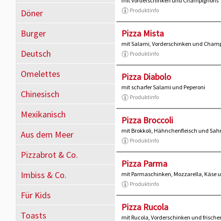
mit Vorderschinken und Champignons
Produktinfo
Döner
Burger
Pizza Mista
mit Salami, Vorderschinken und Cham
Deutsch
Produktinfo
Omelettes
Pizza Diabolo
mit scharfer Salami und Peperoni
Chinesisch
Produktinfo
Mexikanisch
Pizza Broccoli
mit Brokkoli, Hähnchenfleisch und Sa
Aus dem Meer
Produktinfo
Pizzabrot & Co.
Pizza Parma
Imbiss & Co.
mit Parmaschinken, Mozzarella, Käse 
Produktinfo
Für Kids
Pizza Rucola
Toasts
mit Rucola, Vorderschinken und frisch