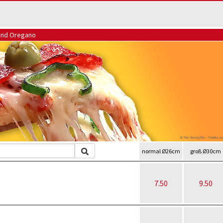
 und Oregano
normal Ø26cm
groß Ø30cm
7.50
9.50