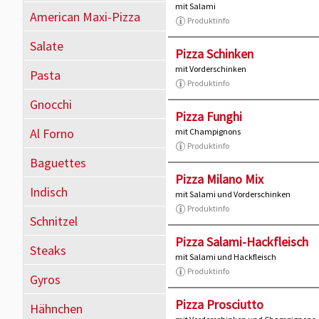
mit Salami
American Maxi-Pizza
Produktinfo
Salate
Pizza Schinken
mit Vorderschinken
Pasta
Produktinfo
Gnocchi
Pizza Funghi
Al Forno
mit Champignons
Produktinfo
Baguettes
Pizza Milano Mix
Indisch
mit Salami und Vorderschinken
Produktinfo
Schnitzel
Pizza Salami-Hackfleisch
Steaks
mit Salami und Hackfleisch
Produktinfo
Gyros
Pizza Prosciutto
Hähnchen