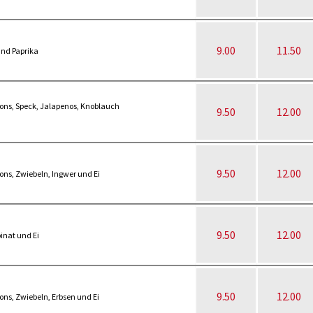
9.00
11.50
und Paprika
ons, Speck, Jalapenos, Knoblauch
9.50
12.00
9.50
12.00
ns, Zwiebeln, Ingwer und Ei
9.50
12.00
inat und Ei
9.50
12.00
ns, Zwiebeln, Erbsen und Ei