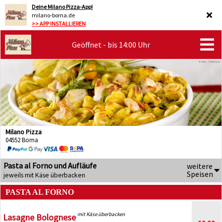
Deine Milano Pizza-App!
milano-borna.de
>> APP INSTALLIEREN
Geöffnet - bis 14:00 Uhr
Milano Pizza
04552 Borna
Pasta al Forno und Aufläufe
weitere
Speisen
jeweils mit Käse überbacken
PASTA AL FORNO
mit Käse überbacken
Lasagne Bolognese