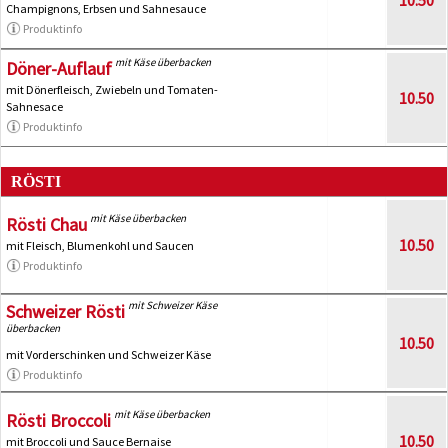
Champignons, Erbsen und Sahnesauce
Produktinfo
mit Käse überbacken
Döner-Auflauf
mit Dönerfleisch, Zwiebeln und Tomaten-
10.50
Sahnesace
Produktinfo
RÖSTI
mit Käse überbacken
Rösti Chau
10.50
mit Fleisch, Blumenkohl und Saucen
Produktinfo
mit Schweizer Käse
Schweizer Rösti
überbacken
10.50
mit Vorderschinken und Schweizer Käse
Produktinfo
mit Käse überbacken
Rösti Broccoli
10.50
mit Broccoli und Sauce Bernaise