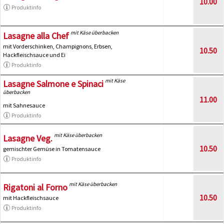
10.00
Produktinfo
mit Käse überbacken
Lasagne alla Chef
mit Vorderschinken, Champignons, Erbsen,
10.50
Hackfleischsauce und Ei
Produktinfo
mit Käse
Lasagne Salmone e Spinaci
überbacken
11.00
mit Sahnesauce
Produktinfo
mit Käse überbacken
Lasagne Veg.
10.50
gemischter Gemüse in Tomatensauce
Produktinfo
mit Käse überbacken
Rigatoni al Forno
10.50
mit Hackfleischsauce
Produktinfo