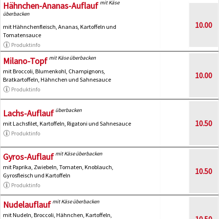
mit Käse
Hähnchen-Ananas-Auflauf
überbacken
10.00
mit Hähnchenfleisch, Ananas, Kartoffeln und
Tomatensauce
Produktinfo
mit Käse überbacken
Milano-Topf
mit Broccoli, Blumenkohl, Champignons,
10.00
Bratkartoffeln, Hähnchen und Sahnesauce
Produktinfo
überbacken
Lachs-Auflauf
10.50
mit Lachsfilet, Kartoffeln, Rigatoni und Sahnesauce
Produktinfo
mit Käse überbacken
Gyros-Auflauf
mit Paprika, Zwiebeln, Tomaten, Knoblauch,
10.50
Gyrosfleisch und Kartoffeln
Produktinfo
mit Käse überbacken
Nudelauflauf
mit Nudeln, Broccoli, Hähnchen, Kartoffeln,
10.50